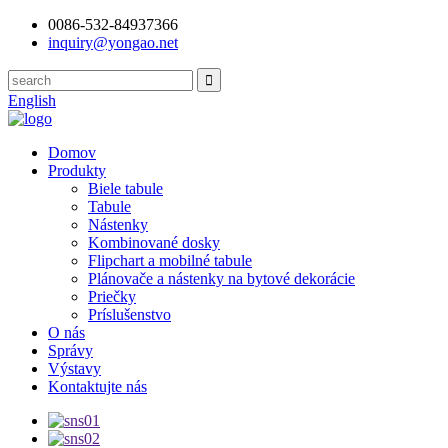
0086-532-84937366
inquiry@yongao.net
English
Domov
Produkty
Biele tabule
Tabule
Nástenky
Kombinované dosky
Flipchart a mobilné tabule
Plánovače a nástenky na bytové dekorácie
Priečky
Príslušenstvo
O nás
Správy
Výstavy
Kontaktujte nás