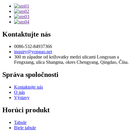
Kontaktujte nás
0086-532-84937366
inquiry@yongao.net
300 m západne od križovatky medzi ulicami Longyuan a
Fengxiang, ulica Shangma, okres Chengyang, Qingdao, Čína.
Správa spoločnosti
Kontaktujte nás
O nás
Výstavy
Horúci produkt
Tabule
Biele tabule