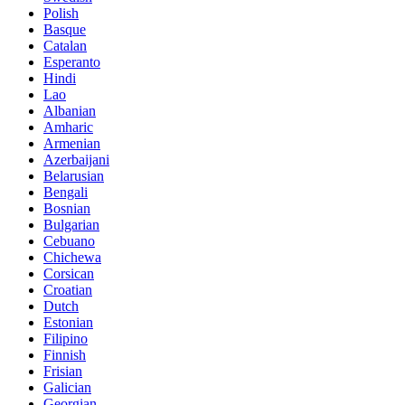
Polish
Basque
Catalan
Esperanto
Hindi
Lao
Albanian
Amharic
Armenian
Azerbaijani
Belarusian
Bengali
Bosnian
Bulgarian
Cebuano
Chichewa
Corsican
Croatian
Dutch
Estonian
Filipino
Finnish
Frisian
Galician
Georgian