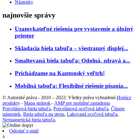
Nástenky
najnovšie správy
Uzamykateľné riešenia pre vystavenie a úložný
priestor
Skladacia biela tabuľa – všestranný displej...
Smaltovaná biela tabuľa: Odolná, zdravá a...
Prichádzame na Kantonský veľtrh!
Mobilná tabuľa: Flexibilné riešenie písania...
© Autorské práva - 2010 – 2022: Všetky práva vyhradené.
Horúce
produkty
-
Mapa stránok
-
AMP pre mobilné zariadenia
Porcelánová biela tabuľa
,
Porcelánová oceľová tabuľa
,
Čítanie
násteniek
,
Biela tabuľa na stenu
,
Lakovaná oceľová tabuľa
,
Nemagnetická biela tabuľa
,
Odoslať e-mail
x