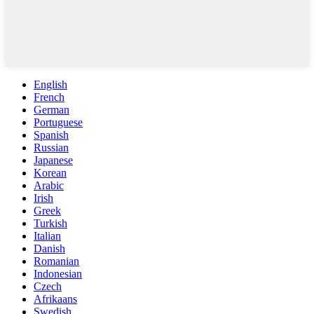
English
French
German
Portuguese
Spanish
Russian
Japanese
Korean
Arabic
Irish
Greek
Turkish
Italian
Danish
Romanian
Indonesian
Czech
Afrikaans
Swedish