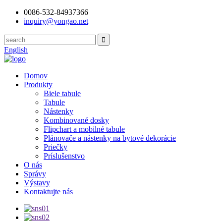
0086-532-84937366
inquiry@yongao.net
English
Domov
Produkty
Biele tabule
Tabule
Nástenky
Kombinované dosky
Flipchart a mobilné tabule
Plánovače a nástenky na bytové dekorácie
Priečky
Príslušenstvo
O nás
Správy
Výstavy
Kontaktujte nás