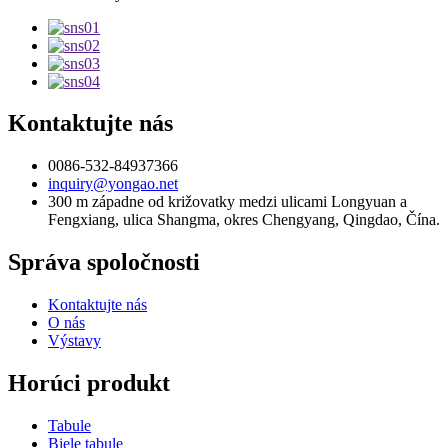
Kontaktujte nás
0086-532-84937366
inquiry@yongao.net
300 m západne od križovatky medzi ulicami Longyuan a
Fengxiang, ulica Shangma, okres Chengyang, Qingdao, Čína.
Správa spoločnosti
Kontaktujte nás
O nás
Výstavy
Horúci produkt
Tabule
Biele tabule