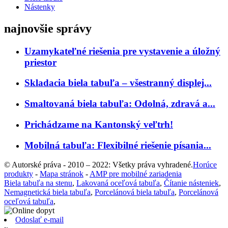
Nástenky
najnovšie správy
Uzamykateľné riešenia pre vystavenie a úložný
priestor
Skladacia biela tabuľa – všestranný displej...
Smaltovaná biela tabuľa: Odolná, zdravá a...
Prichádzame na Kantonský veľtrh!
Mobilná tabuľa: Flexibilné riešenie písania...
© Autorské práva - 2010 – 2022: Všetky práva vyhradené.
Horúce
produkty
-
Mapa stránok
-
AMP pre mobilné zariadenia
Biela tabuľa na stenu
,
Lakovaná oceľová tabuľa
,
Čítanie násteniek
,
Nemagnetická biela tabuľa
,
Porcelánová biela tabuľa
,
Porcelánová
oceľová tabuľa
,
Odoslať e-mail